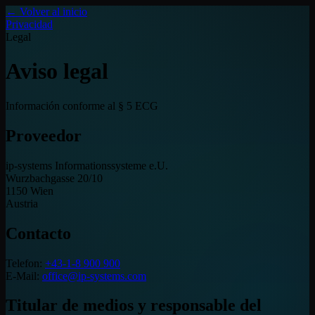
← Volver al inicio
Privacidad
Legal
Aviso legal
Información conforme al § 5 ECG
Proveedor
ip-systems Informationssysteme e.U.
Wurzbachgasse 20/10
1150 Wien
Austria
Contacto
Telefon:
+43-1-8 900 900
E-Mail:
office@ip-systems.com
Titular de medios y responsable del