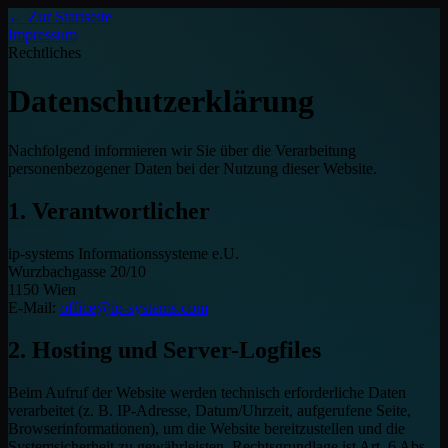
← Zur Startseite
Impressum
Rechtliches
Datenschutzerklärung
Nachfolgend informieren wir Sie über die Verarbeitung
personenbezogener Daten bei der Nutzung dieser Website.
1. Verantwortlicher
ip-systems Informationssysteme e.U.
Wurzbachgasse 20/10
1150 Wien
E-Mail:
office@ip-systems.com
2. Hosting und Server-Logfiles
Beim Aufruf der Website werden technisch erforderliche Daten
verarbeitet (z. B. IP-Adresse, Datum/Uhrzeit, aufgerufene Seite,
Browserinformationen), um die Website bereitzustellen und die
Systemsicherheit zu gewährleisten. Rechtsgrundlage ist Art. 6 Abs.