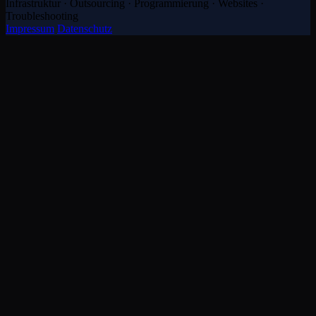
Infrastruktur · Outsourcing · Programmierung · Websites ·
Troubleshooting
Impressum
Datenschutz