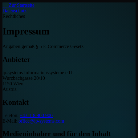
← Zur Startseite
Datenschutz
Rechtliches
Impressum
Angaben gemäß § 5 E-Commerce Gesetz
Anbieter
ip-systems Informationssysteme e.U.
Wurzbachgasse 20/10
1150 Wien
Austria
Kontakt
Telefon:
+43-1-8 900 900
E-Mail:
office@ip-systems.com
Medieninhaber und für den Inhalt