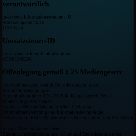
verantwortlich
ip-systems Informationssysteme e.U.
Wurzbachgasse 20/10
1150 Wien
Umsatzsteuer-ID
Umsatzsteuer-Identifikationsnummer:
ATU61396206
Offenlegung gemäß § 25 Mediengesetz
Unternehmensgegenstand: Dienstleistungen in der
Informationstechnologie
Firmenbuchnummer: FN 291353k, Handelsgericht Wien
Inhaber: Ingo Abelshauser
Kammer: Wirtschaftskammer Wien, Fachgruppe
Unternehmensberatung und Informationstechnologie
Behörde gem. ECG: Magistratisches Bezirksamt für den XV. Bezirk
Sitz des Medieninhabers: Wien
Blattlinie: Informationen über Waren und Dienstleistungen des