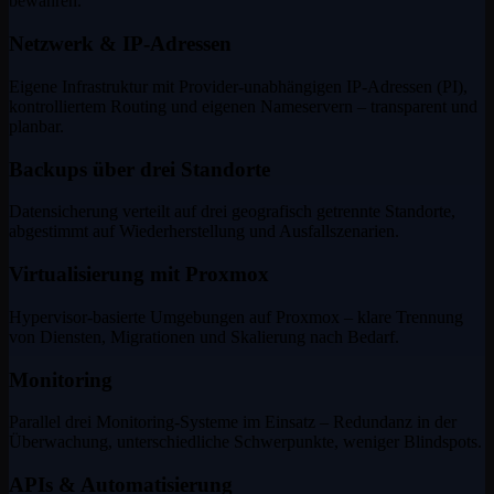
bewähren.
Netzwerk & IP-Adressen
Eigene Infrastruktur mit Provider-unabhängigen IP-Adressen (PI),
kontrolliertem Routing und eigenen Nameservern – transparent und
planbar.
Backups über drei Standorte
Datensicherung verteilt auf drei geografisch getrennte Standorte,
abgestimmt auf Wiederherstellung und Ausfallszenarien.
Virtualisierung mit Proxmox
Hypervisor-basierte Umgebungen auf Proxmox – klare Trennung
von Diensten, Migrationen und Skalierung nach Bedarf.
Monitoring
Parallel drei Monitoring-Systeme im Einsatz – Redundanz in der
Überwachung, unterschiedliche Schwerpunkte, weniger Blindspots.
APIs & Automatisierung