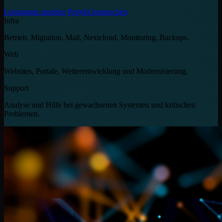
Leistungen ansehen
Projekt besprechen
Infra
Betrieb, Migration, Mail, Nextcloud, Monitoring, Backups.
Web
Websites, Portale, Weiterentwicklung und Modernisierung.
Support
Analyse und Hilfe bei gewachsenen Systemen und kritischen
Problemen.