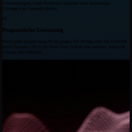
Anwendungen, wenn Probleme auftreten oder bestehende
Lösungen an Grenzen stoßen.
06
Pragmatische Umsetzung
Nicht jeder Kunde braucht ein großes Re-Design oder ein komplett
neues System. Oft ist der beste erste Schritt eine saubere, sinnvolle
Lösung mit Substanz.