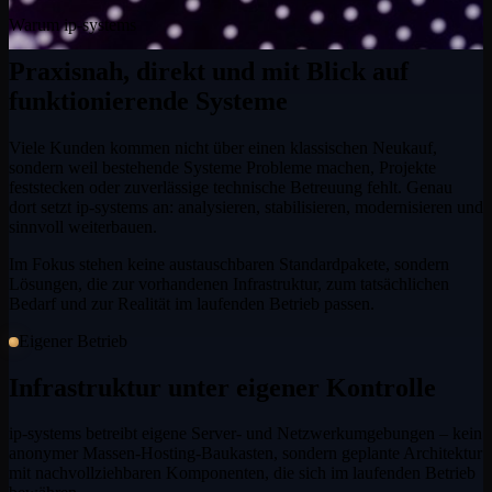
Warum ip-systems
Praxisnah, direkt und mit Blick auf
funktionierende Systeme
Viele Kunden kommen nicht über einen klassischen Neukauf,
sondern weil bestehende Systeme Probleme machen, Projekte
feststecken oder zuverlässige technische Betreuung fehlt. Genau
dort setzt ip-systems an: analysieren, stabilisieren, modernisieren und
sinnvoll weiterbauen.
Im Fokus stehen keine austauschbaren Standardpakete, sondern
Lösungen, die zur vorhandenen Infrastruktur, zum tatsächlichen
Bedarf und zur Realität im laufenden Betrieb passen.
Eigener Betrieb
Infrastruktur unter eigener Kontrolle
ip-systems betreibt eigene Server- und Netzwerkumgebungen – kein
anonymer Massen-Hosting-Baukasten, sondern geplante Architektur
mit nachvollziehbaren Komponenten, die sich im laufenden Betrieb