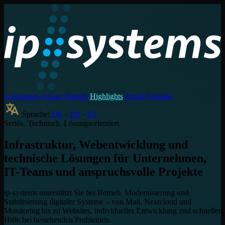
Leistungen
Ansatz
Betrieb
Highlights
Praxis
Kontakt
Sprache:
DE
·
EN
·
ES
Seriös. Technisch. Lösungsorientiert.
Infrastruktur, Webentwicklung und
technische Lösungen
für Unternehmen,
IT-Teams und anspruchsvolle Projekte
ip-systems unterstützt Sie bei Betrieb, Modernisierung und
Stabilisierung digitaler Systeme – von Mail, Nextcloud und
Monitoring bis zu Websites, individueller Entwicklung und schneller
Hilfe bei bestehenden Problemen.